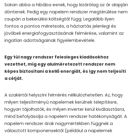
Sokan abba a hibába esnek, hogy kizárólag az ár alapján
döntenek. Pedig egy napelem rendszer megtérülése nem
csupán a bekerülési költségtől függ. Legalább ilyen
fontos a pontos méretezés, a háztartás jelenlegi és
jövőbeli energiafogyasztásának felmérése, valamint az
ingatlan adottságainak figyelembevétele.
Egy túl nagy rendszer felesleges kiadásokhoz
vezethet, míg egy alulméretezett rendszer nem
képes biztosítani a kellő energiát, és így nem teljesíti
a célját.
A szakértői helyszíni felmérés nélkülözhetetlen. Az, hogy
milyen teljesítményű napelemek kerülnek telepítésre,
hogyan tájolhatók, és milyen inverter kerül kiválasztásra,
mind befolyásolja a napelem rendszer hatékonyságát. A
napelem rendszer árak nagymértékben függnek a
választott komponensektől (például a napelemek