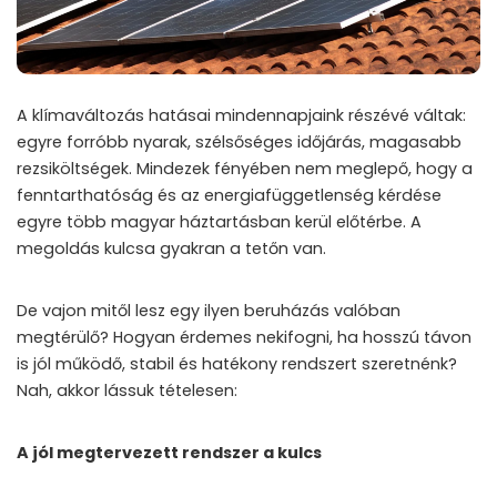
A klímaváltozás hatásai mindennapjaink részévé váltak:
egyre forróbb nyarak, szélsőséges időjárás, magasabb
rezsiköltségek. Mindezek fényében nem meglepő, hogy a
fenntarthatóság és az energiafüggetlenség kérdése
egyre több magyar háztartásban kerül előtérbe. A
megoldás kulcsa gyakran a tetőn van.
De vajon mitől lesz egy ilyen beruházás valóban
megtérülő? Hogyan érdemes nekifogni, ha hosszú távon
is jól működő, stabil és hatékony rendszert szeretnénk?
Nah, akkor lássuk tételesen:
A jól megtervezett rendszer a kulcs