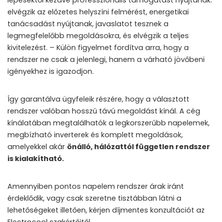
lépésektől kezdve professzionális támogatást nyújtanak:
elvégzik az előzetes helyszíni felmérést, energetikai
tanácsadást nyújtanak, javaslatot tesznek a
legmegfelelőbb megoldásokra, és elvégzik a teljes
kivitelezést. – Külön figyelmet fordítva arra, hogy a
rendszer ne csak a jelenlegi, hanem a várható jövőbeni
igényekhez is igazodjon.
Így garantálva ügyfeleik részére, hogy a választott
rendszer valóban hosszú távú megoldást kínál. A cég
kínálatában megtalálhatók a legkorszerűbb napelemek,
megbízható inverterek és komplett megoldások,
amelyekkel akár
önálló, hálózattól független rendszer
is kialakítható.
Amennyiben
pontos napelem rendszer árak iránt
érdeklődik
, vagy csak szeretne tisztábban látni a
lehetőségeket illetően, kérjen díjmentes konzultációt az