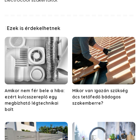
Electrocool szakértőitől.
Ezek is érdekelhetnek
Amikor nem fér bele a hiba:
Mikor van igazán szükség
ezért kulcsszereplő egy
ács tetőfedő bádogos
megbízható légtechnikai
szakemberre?
bolt