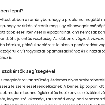
őben lépni?
javítást abban a reményben, hogy a probléma magától m
tja, hogy ez ritkán történik meg. Egy elhanyagolt csöpögé
att több ezer liter vizet is elpazarolhat, ami nemcsak kö
tból is jelentős veszteség. Az időben elvégzett vízvezet
b károkat, például az elázott falakat, a penészedést va
hozzájárul a vízfogyasztás optimalizálásához és a háztart
hoz is.
 szakértők segítségével
ós megoldásra van szükség, érdemes olyan szakemberekhe
szerű felszereléssel rendelkeznek. A Dénes Építőipari Kft
el, modern technológiákkal és hatékony eszközökkel vé
t, legyen szó lakossági, társasházi vagy ipari rendszerrő