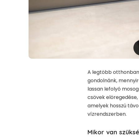
A legtöbb otthonban 
gondolnánk, mennyir
lassan lefolyó mosog
csövek elöregedése, 
amelyek hosszú távon
vízrendszerben.
Mikor van szüks