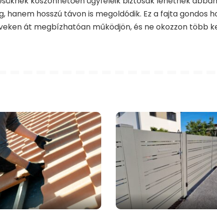
ésüknek köszönhetően ügyfeleik biztosak lehetnek abba
 hanem hosszú távon is megoldódik. Ez a fajta gondos ho
éveken át megbízhatóan működjön, és ne okozzon több k