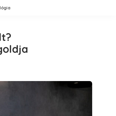
lógia
lt?
goldja