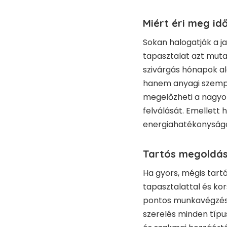
Miért éri meg id
Sokan halogatják a 
tapasztalat azt muta
szivárgás hónapok al
hanem anyagi szempon
megelőzheti a nagyob
felválását. Emellett 
energiahatékonyságá
Tartós megoldás
Ha gyors, mégis tart
tapasztalattal és kor
pontos munkavégzéss
szerelés
minden típusá