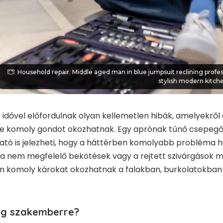
Household repair. Middle aged man in blue jumpsuit reclining profes
stylish modern kitch
idővel előfordulnak olyan kellemetlen hibák, amelyekről 
e komoly gondot okozhatnak. Egy aprónak tűnő csepegő
ató is jelezheti, hogy a háttérben komolyabb probléma h
a nem megfelelő bekötések vagy a rejtett szivárgások m
 komoly károkat okozhatnak a falakban, burkolatokban é
ég szakemberre?