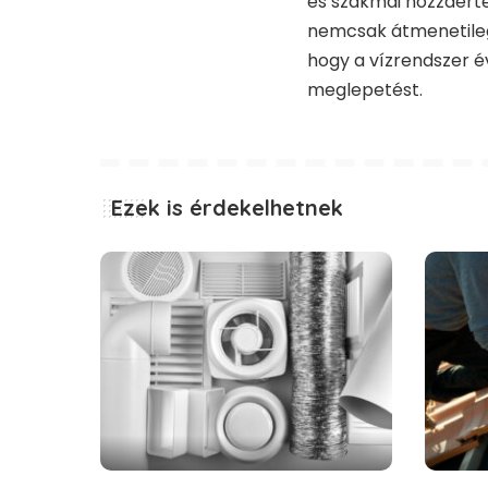
és szakmai hozzáért
nemcsak átmenetileg,
hogy a vízrendszer 
meglepetést.
Ezek is érdekelhetnek