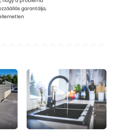
n, hogy a probléma
zzáállás garantálja,
ellemetlen