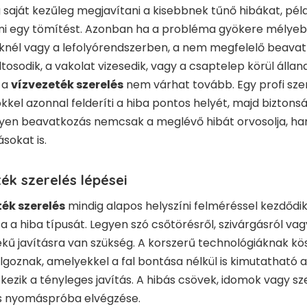
saját kezűleg megjavítani a kisebbnek tűnő hibákat, pél
lni egy tömítést. Azonban ha a probléma gyökere mélyeb
knél vagy a lefolyórendszerben, a nem megfelelő beavat
oltosodik, a vakolat vizesedik, vagy a csaptelep körül áll
 a
vízvezeték szerelés
nem várhat tovább. Egy profi sz
kkel azonnal felderíti a hiba pontos helyét, majd biztons
ilyen beavatkozás nemcsak a meglévő hibát orvosolja, h
sokat is.
ték szerelés lépései
ték szerelés
mindig alapos helyszíni felméréssel kezdődi
 a hiba típusát. Legyen szó csőtörésről, szivárgásról vag
ékű javításra van szükség. A korszerű technológiáknak 
lgoznak, amelyekkel a fal bontása nélkül is kimutatható 
kezik a tényleges javítás. A hibás csövek, idomok vagy sz
s nyomáspróba elvégzése.