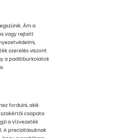
egszűnik. Ám a
s vagy rejtett
rnyezetvédelmi,
ék szerelés viszont
gy a padlóburkolatok
ás
z fordulni, akik
. szakértői csapata
gzi a
vízvezeték
l. A precizitásuknak