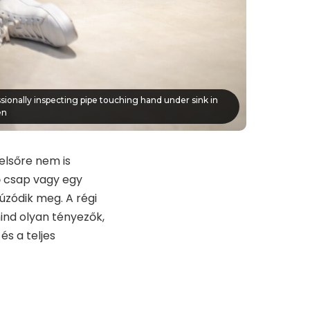
sionally inspecting pipe touching hand under sink in
en
elsőre nem is
 csap vagy egy
úzódik meg. A régi
ind olyan tényezők,
s a teljes