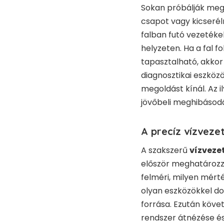
Sokan próbálják meg 
csapot vagy kicseré
falban futó vezetéke
helyzeten. Ha a fal f
tapasztalható, akkor
diagnosztikai eszközö
megoldást kínál. Az 
jövőbeli meghibásodá
A precíz vízveze
A szakszerű
vízveze
először meghatározza
felméri, milyen mért
olyan eszközökkel do
forrása. Ezután követ
rendszer átnézése é