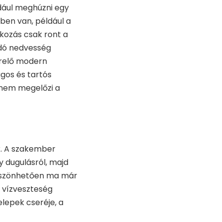
dául meghúzni egy
ben van, például a
kozás csak ront a
andó nedvesség
erelő modern
ágos és tartós
anem megelőzi a
k. A szakember
y dugulásról, majd
köszönhetően ma már
a vízveszteség
elepek cseréje, a