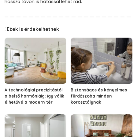
hosszú távon is hatással lehet rád.
Ezek is érdekelhetnek
A technológiai precizitástól
Biztonságos és kényelmes
a belső harmóniáig: így válik
fürdőszoba minden
élhetővé a modern tér
korosztálynak