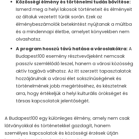
Közösségi élmény és történelmi tudás bővítése:
Ismerd meg a helyi lakosok történeteit és élményeit
az általuk vezetett túrák során. Ezek az
élménybeszámolók betekintést nyújtanak a múltba
és a mindennapi életbe, amelyet könyvekben nem
olvashatsz.
A program hosszú távú hatása a városlakókra:
A
Budapest100 esemény résztvevőjeként nemcsak
passzív szemlélődő leszel, hanem a városi közösség
aktív tagjává válhatsz. Az itt szerzett tapasztalatok
hozzájárulnak a városi élet sokszínűségének és
történelmének jobb megértéséhez, és késztetnek
arra, hogy értékeljük a helyi kulturális örökséget és
társas kapcsolatok jelentőségét.
A Budapest100 egy különleges élmény, amely nem csak
látványokkal és történetekkel gazdagít, hanem
személyes kapcsolatok és közösségi érzések útján