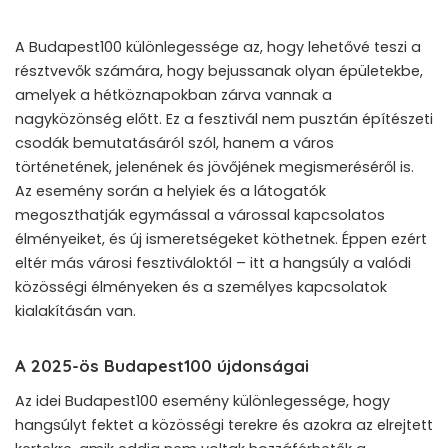
A Budapest100 különlegessége az, hogy lehetővé teszi a
résztvevők számára, hogy bejussanak olyan épületekbe,
amelyek a hétköznapokban zárva vannak a
nagyközönség előtt. Ez a fesztivál nem pusztán építészeti
csodák bemutatásáról szól, hanem a város
történetének, jelenének és jövőjének megismeréséről is.
Az esemény során a helyiek és a látogatók
megoszthatják egymással a várossal kapcsolatos
élményeiket, és új ismeretségeket köthetnek. Éppen ezért
eltér más városi fesztiváloktól – itt a hangsúly a valódi
közösségi élményeken és a személyes kapcsolatok
kialakításán van.
A 2025-ös Budapest100 újdonságai
Az idei Budapest100 esemény különlegessége, hogy
hangsúlyt fektet a közösségi terekre és azokra az elrejtett