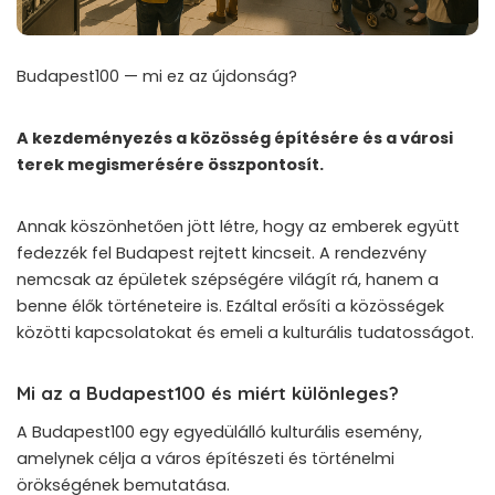
Budapest100 — mi ez az újdonság?
A kezdeményezés a közösség építésére és a városi
terek megismerésére összpontosít.
Annak köszönhetően jött létre, hogy az emberek együtt
fedezzék fel Budapest rejtett kincseit. A rendezvény
nemcsak az épületek szépségére világít rá, hanem a
benne élők történeteire is. Ezáltal erősíti a közösségek
közötti kapcsolatokat és emeli a kulturális tudatosságot.
Mi az a Budapest100 és miért különleges?
A Budapest100 egy egyedülálló kulturális esemény,
amelynek célja a város építészeti és történelmi
örökségének bemutatása.