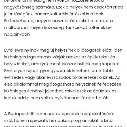
kertekre, amik eddig nem voltak hozzáférhetők a
nagyközönség számára. Ezek a helyek nem csak történeti
jelentőségűek, hanem kulturális értékkel is bírnak.
Felfedezheted, hogyan használták ezeket a tereket a
múltban, és milyen közösségi funkciókat töltenek be
napjainkban.
Évről évre nyílnak meg új helyszínek a látogatók előtt. Idén
különleges izgalommal várják azokat az épületeket és
helyszíneket, amelyek most először nyitják meg kapuikat.
Ezek olyan rejtett gyöngyszemek lehetnek, amik több
évtizedes vagy akár évszázados történeteket őriznek. Az
első alkalommal meglátogatható helyszínek felfedezése
különleges élményt jelenthet, mivel ezek az épületek és
kertek eddig nem voltak nyilvánosan látogathatók.
A Budapest100 nemcsak az épületek megtekintéséről
szól, hanem speciális tematikus programokat is kínál.