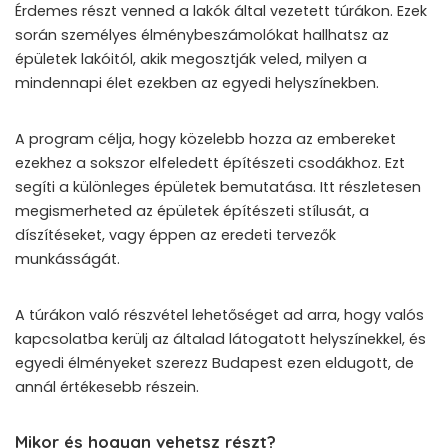
Érdemes részt venned a lakók által vezetett túrákon. Ezek
során személyes élménybeszámolókat hallhatsz az
épületek lakóitól, akik megosztják veled, milyen a
mindennapi élet ezekben az egyedi helyszínekben.
A program célja, hogy közelebb hozza az embereket
ezekhez a sokszor elfeledett építészeti csodákhoz. Ezt
segíti a különleges épületek bemutatása. Itt részletesen
megismerheted az épületek építészeti stílusát, a
díszítéseket, vagy éppen az eredeti tervezők
munkásságát.
A túrákon való részvétel lehetőséget ad arra, hogy valós
kapcsolatba kerülj az általad látogatott helyszínekkel, és
egyedi élményeket szerezz Budapest ezen eldugott, de
annál értékesebb részein.
Mikor és hogyan vehetsz részt?