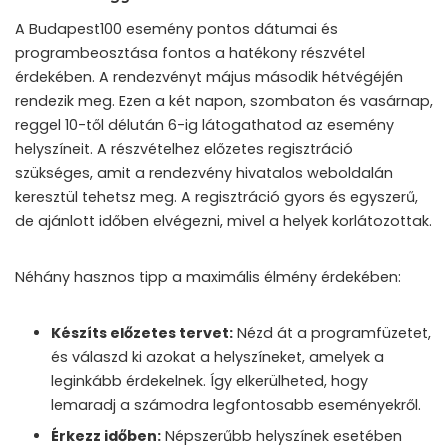
A Budapest100 esemény pontos dátumai és
programbeosztása fontos a hatékony részvétel
érdekében. A rendezvényt május második hétvégéjén
rendezik meg. Ezen a két napon, szombaton és vasárnap,
reggel 10-től délután 6-ig látogathatod az esemény
helyszíneit. A részvételhez előzetes regisztráció
szükséges, amit a rendezvény hivatalos weboldalán
keresztül tehetsz meg. A regisztráció gyors és egyszerű,
de ajánlott időben elvégezni, mivel a helyek korlátozottak.
Néhány hasznos tipp a maximális élmény érdekében:
Készíts előzetes tervet:
Nézd át a programfüzetet,
és válaszd ki azokat a helyszíneket, amelyek a
leginkább érdekelnek. Így elkerülheted, hogy
lemaradj a számodra legfontosabb eseményekről.
Érkezz időben:
Népszerűbb helyszínek esetében