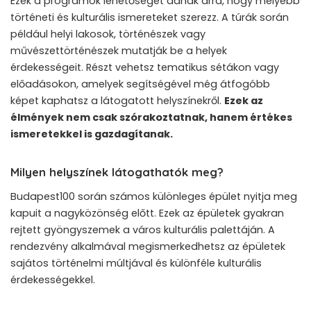
Ezek a programok lehetőséget adnak arra, hogy mélyebb
történeti és kulturális ismereteket szerezz. A túrák során
például helyi lakosok, történészek vagy
művészettörténészek mutatják be a helyek
érdekességeit. Részt vehetsz tematikus sétákon vagy
előadásokon, amelyek segítségével még átfogóbb
képet kaphatsz a látogatott helyszínekről.
Ezek az
élmények nem csak szórakoztatnak, hanem értékes
ismeretekkel is gazdagítanak.
Milyen helyszínek látogathatók meg?
Budapest100 során számos különleges épület nyitja meg
kapuit a nagyközönség előtt. Ezek az épületek gyakran
rejtett gyöngyszemek a város kulturális palettáján. A
rendezvény alkalmával megismerkedhetsz az épületek
sajátos történelmi múltjával és különféle kulturális
érdekességekkel.