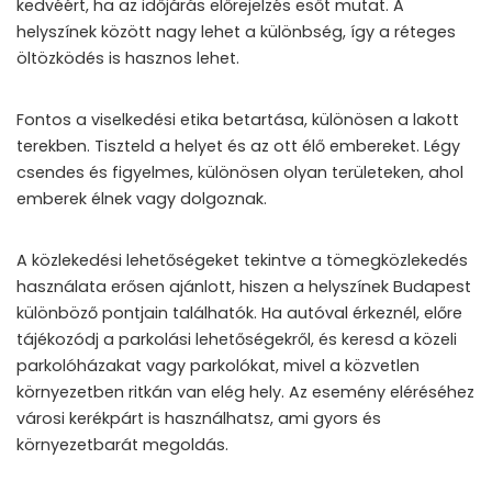
kedvéért, ha az időjárás előrejelzés esőt mutat. A
helyszínek között nagy lehet a különbség, így a réteges
öltözködés is hasznos lehet.
Fontos a viselkedési etika betartása, különösen a lakott
terekben. Tiszteld a helyet és az ott élő embereket. Légy
csendes és figyelmes, különösen olyan területeken, ahol
emberek élnek vagy dolgoznak.
A közlekedési lehetőségeket tekintve a tömegközlekedés
használata erősen ajánlott, hiszen a helyszínek Budapest
különböző pontjain találhatók. Ha autóval érkeznél, előre
tájékozódj a parkolási lehetőségekről, és keresd a közeli
parkolóházakat vagy parkolókat, mivel a közvetlen
környezetben ritkán van elég hely. Az esemény eléréséhez
városi kerékpárt is használhatsz, ami gyors és
környezetbarát megoldás.