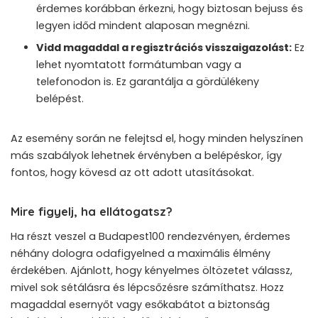
érdemes korábban érkezni, hogy biztosan bejuss és
legyen időd mindent alaposan megnézni.
Vidd magaddal a regisztrációs visszaigazolást:
Ez
lehet nyomtatott formátumban vagy a
telefonodon is. Ez garantálja a gördülékeny
belépést.
Az esemény során ne felejtsd el, hogy minden helyszínen
más szabályok lehetnek érvényben a belépéskor, így
fontos, hogy kövesd az ott adott utasításokat.
Mire figyelj, ha ellátogatsz?
Ha részt veszel a Budapest100 rendezvényen, érdemes
néhány dologra odafigyelned a maximális élmény
érdekében. Ajánlott, hogy kényelmes öltözetet válassz,
mivel sok sétálásra és lépcsőzésre számíthatsz. Hozz
magaddal esernyőt vagy esőkabátot a biztonság